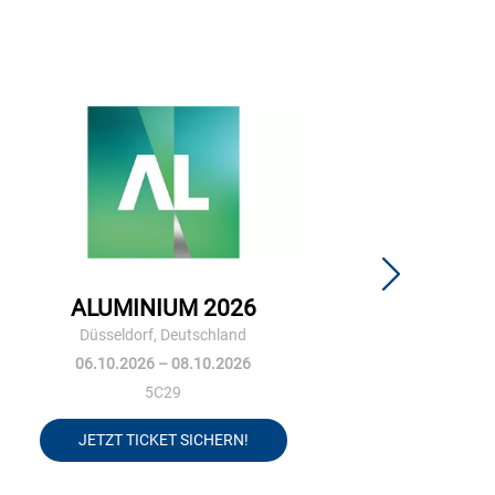
ALUMINIUM 2026
GRO
Düsseldorf, Deutschland
06.10.2026 – 08.10.2026
1
5C29
JETZT TICKET SICHERN!
JE