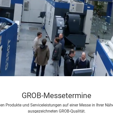
-
beitungszentren
beitungszentren
tive
ngpressprofile
igung
lare
alisierung
ermaschinen
üsselfertige
gen
auchtmaschinen
GROB-Messetermine
ven Produkte und Serviceleistungen auf einer Messe in Ihrer Näh
ausgezeichneten GROB-Qualität.